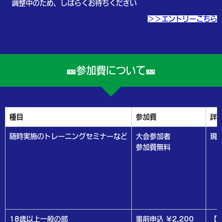
調整中のため、しばらくお待ちください
＞＞エントリーこちら
🎫参加費について🎫
種目
参加費
詳
随時実施のトレーニングセミナーなど
大会参加者
現
参加費無料
18歳以上一般の部
事前申込 ¥2,200
【